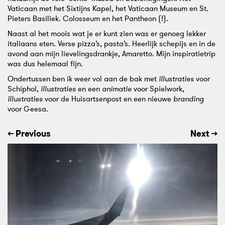
Vaticaan met het Sixtijns Kapel, het Vaticaan Museum en St.
Pieters Basiliek. Colosseum en het Pantheon (!).
Naast al het moois wat je er kunt zien was er genoeg lekker
italiaans eten. Verse pizza’s, pasta’s. Heerlijk schepijs en in de
avond aan mijn lievelingsdrankje, Amaretto. Mijn inspiratietrip
was dus helemaal fijn.
Ondertussen ben ik weer vol aan de bak met
illustraties
voor
Schiphol
,
illustraties
en een
animatie
voor
Spielwork
,
illustraties
voor de
Huisartsenpost
en een nieuwe
branding
voor
Geesa
.
200
Ni
← Previous
Next
→
Best
jaa
Illustrators
Ni
Worldwide
stu