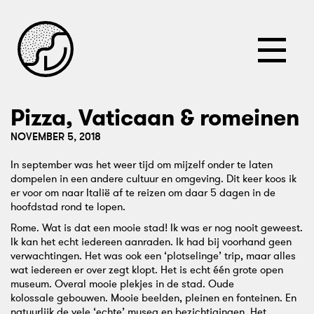
Main
content
Primary
menu
Sjoerd
Verbeek
Pizza, Vaticaan & romeinen
NOVEMBER 5, 2018
In september was het weer tijd om mijzelf onder te laten
dompelen in een andere cultuur en omgeving. Dit keer koos ik
er voor om naar Italië af te reizen om daar 5 dagen in de
hoofdstad rond te lopen.
Rome. Wat is dat een mooie stad! Ik was er nog nooit geweest.
Ik kan het echt iedereen aanraden. Ik had bij voorhand geen
verwachtingen. Het was ook een ‘plotselinge’ trip, maar alles
wat iedereen er over zegt klopt. Het is echt één grote open
museum. Overal mooie plekjes in de stad. Oude
kolossale gebouwen. Mooie beelden, pleinen en fonteinen. En
natuurlijk de vele ‘echte’ musea en bezichtigingen. Het